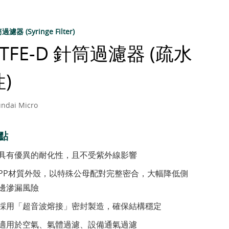
濾器 (Syringe Filter)
PTFE-D 針筒過濾器 (疏水
)
ndai Micro
點
具有優異的耐化性，且不受紫外線影響
PP材質外殼，以特殊公母配對完整密合，大幅降低側
邊滲漏風險
採用「超音波熔接」密封製造，確保結構穩定
適用於空氣、氣體過濾、設備通氣過濾