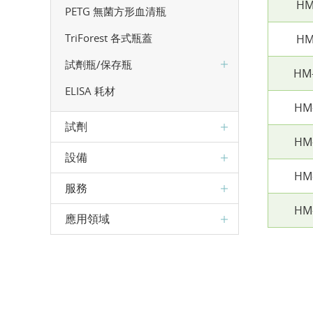
HM
PETG 無菌方形血清瓶
TriForest 各式瓶蓋
HM
試劑瓶/保存瓶
HM
ELISA 耗材
HM
試劑
HM
設備
HM
服務
HM
應用領域