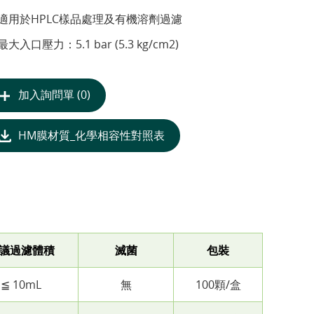
適用於HPLC樣品處理及有機溶劑過濾
最大入口壓力：5.1 bar (5.3 kg/cm2)
加入詢問單 (0)
HM膜材質_化學相容性對照表
議過濾體積
滅菌
包裝
≦ 10mL
無
100顆/盒