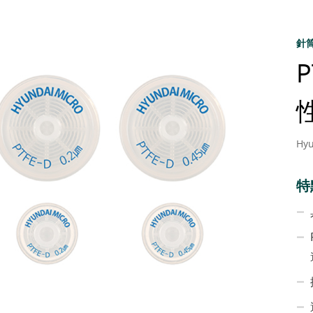
針筒過
性
Hyu
特