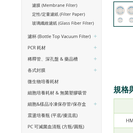
濾膜 (Membrane Filter)
定性/定量濾紙 (Filter Paper)
玻璃纖維濾紙 (Glass Fiber Filter)
濾杯 (Bottle Top Vacuum Filter)
PCR 耗材
稀釋管、深孔盤 & 藥品槽
各式封膜
微生物培養耗材
規格
細胞培養耗材 & 無菌塑膠吸管
細胞&樣品冷凍保存管/保存盒
震盪培養瓶 (平底/擾流底)
HM
PC 可滅菌血清瓶 (方瓶/圓瓶)