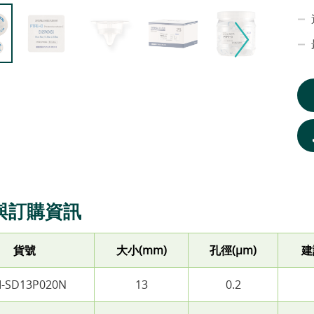
與訂購資訊
貨號
大小(mm)
孔徑(µm)
建
-SD13P020N
13
0.2