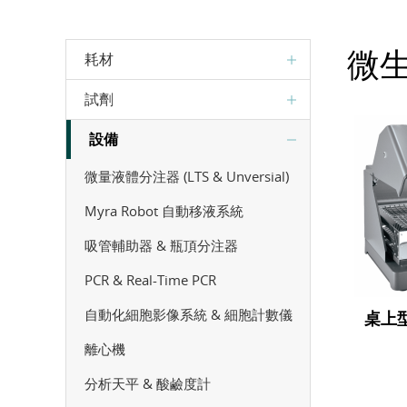
微
耗材
試劑
設備
微量液體分注器 (LTS & Unversial)
Myra Robot 自動移液系統
吸管輔助器 & 瓶頂分注器
PCR & Real-Time PCR
自動化細胞影像系統 & 細胞計數儀
桌上
離心機
分析天平 & 酸鹼度計