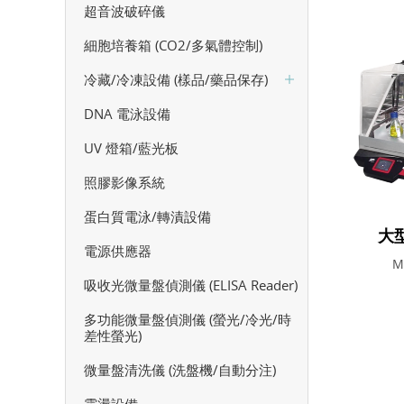
超音波破碎儀
細胞培養箱 (CO2/多氣體控制)
冷藏/冷凍設備 (樣品/藥品保存)
DNA 電泳設備
UV 燈箱/藍光板
照膠影像系統
蛋白質電泳/轉漬設備
大
電源供應器
M
吸收光微量盤偵測儀 (ELISA Reader)
多功能微量盤偵測儀 (螢光/冷光/時
差性螢光)
微量盤清洗儀 (洗盤機/自動分注)