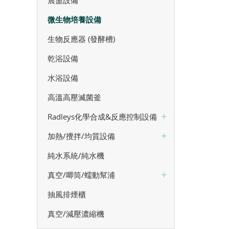
震盪設備
微生物培養設備
生物反應器 (發酵槽)
乾浴設備
水浴設備
高溫高壓滅菌釜
Radleys化學合成&反應控制設備
加熱/攪拌/均質設備
純水系統/純水機
真空/唧筒/蠕動幫浦
抽風排煙櫃
真空/減壓濃縮機