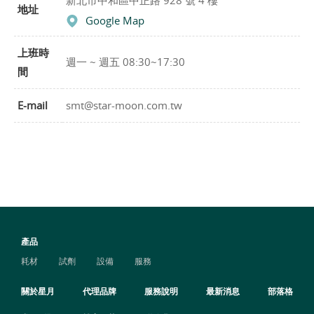
新北市中和區中正路 928 號 4 樓
地址
Google Map
上班時
週一 ~ 週五 08:30~17:30
間
E-mail
smt@star-moon.com.tw
產品
耗材
試劑
設備
服務
關於星月
代理品牌
服務說明
最新消息
部落格