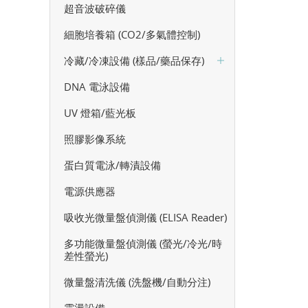
超音波破碎儀
細胞培養箱 (CO2/多氣體控制)
冷藏/冷凍設備 (樣品/藥品保存)
DNA 電泳設備
UV 燈箱/藍光板
照膠影像系統
蛋白質電泳/轉漬設備
電源供應器
吸收光微量盤偵測儀 (ELISA Reader)
多功能微量盤偵測儀 (螢光/冷光/時
差性螢光)
微量盤清洗儀 (洗盤機/自動分注)