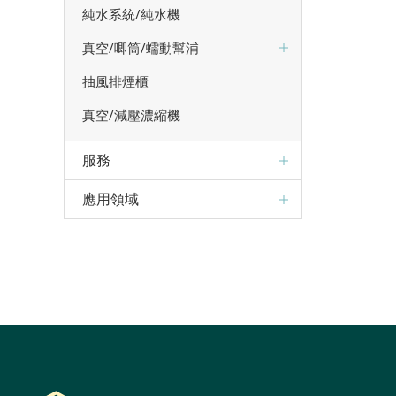
純水系統/純水機
真空/唧筒/蠕動幫浦
抽風排煙櫃
真空/減壓濃縮機
服務
應用領域