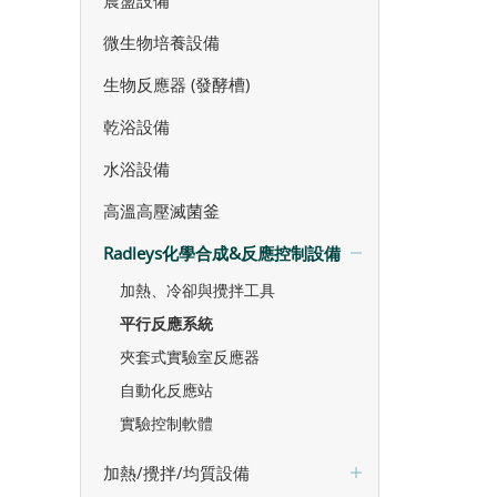
震盪設備
微生物培養設備
生物反應器 (發酵槽)
乾浴設備
水浴設備
高溫高壓滅菌釜
Radleys化學合成&反應控制設備
加熱、冷卻與攪拌工具
平行反應系統
夾套式實驗室反應器
自動化反應站
實驗控制軟體
加熱/攪拌/均質設備