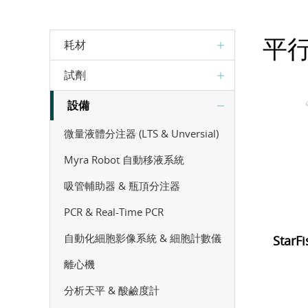
平
耗材
試劑
設備
微量液體分注器 (LTS & Unversial)
Myra Robot 自動移液系統
吸管輔助器 & 瓶頂分注器
PCR & Real-Time PCR
自動化細胞影像系統 & 細胞計數儀
Star
離心機
分析天平 & 酸鹼度計