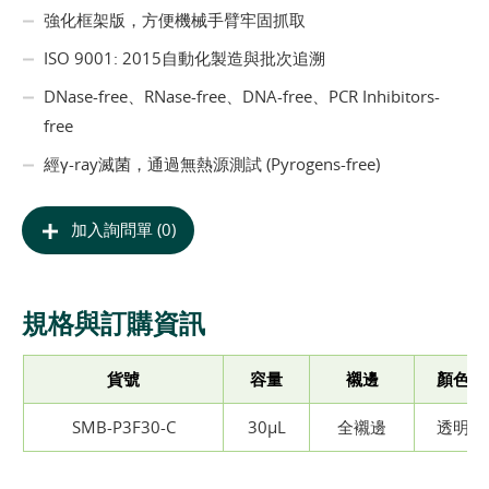
強化框架版，方便機械手臂牢固抓取
ISO 9001: 2015自動化製造與批次追溯
DNase-free、RNase-free、DNA-free、PCR Inhibitors-
free
經γ-ray滅菌，通過無熱源測試 (Pyrogens-free)
加入詢問單 (0)
規格與訂購資訊
貨號
容量
襯邊
顏色
SMB-P3F30-C
30µL
全襯邊
透明