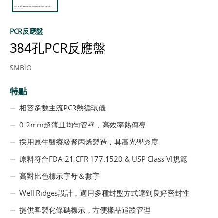
PCR反應盤
384孔PCR反應盤
SMBiO
特點
相容多數主流PCR熱循環儀
0.2mm超薄且均勻管壁，高效率熱傳導
採用原生醫療級聚丙烯製造，具高光學透度
原料符合FDA 21 CFR 177.1520 & USP Class VI規範
高對比色標示字母＆數字
Well Ridges設計，適用多種封盤方式達到良好密封性
提供客製化條碼標示，方便樣品追蹤管理