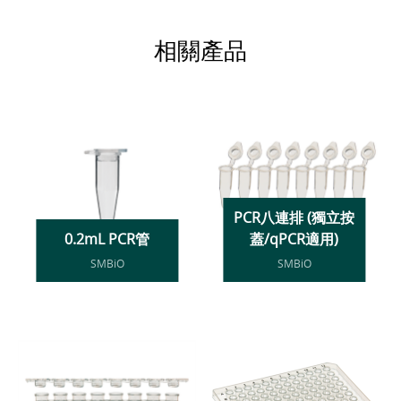
相關產品
PCR八連排 (獨立按
0.2mL PCR管
蓋/qPCR適用)
SMBiO
SMBiO