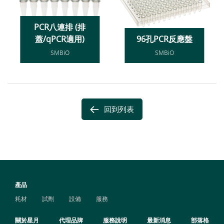
PCR八連排 (排
蓋/qPCR適用)
96孔PCR反應盤
SMBiO
SMBiO
回到列表
產品
耗材
試劑
設備
服務
關於星月
代理品牌
服務說明
最新消息
部落格