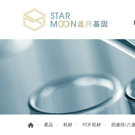
產品
耗材
PCR 耗材
四連排/八