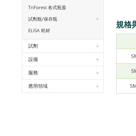
TriForest 各式瓶蓋
試劑瓶/保存瓶
規格
ELISA 耗材
試劑
S
設備
S
服務
SM
應用領域