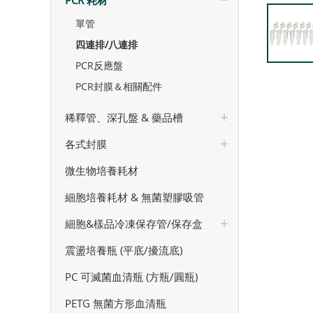
PCR 耗材
單管
四連排/八連排
PCR反應盤
PCR封膜＆相關配件
稀釋管、深孔盤 & 藥品槽
各式封膜
微生物培養耗材
細胞培養耗材 & 無菌塑膠吸管
細胞&樣品冷凍保存管/保存盒
震盪培養瓶 (平底/擾流底)
PC 可滅菌血清瓶 (方瓶/圓瓶)
PETG 無菌方形血清瓶