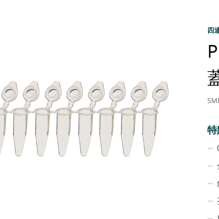
四
SM
特