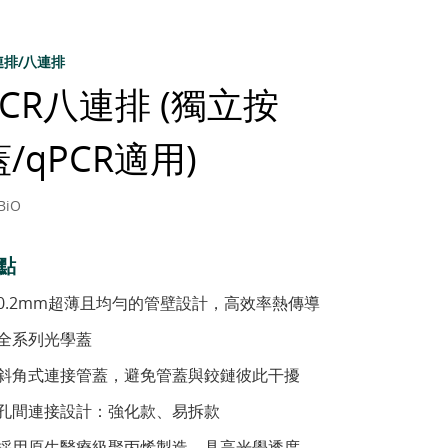
連排/八連排
PCR八連排 (獨立按
蓋/qPCR適用)
BiO
點
0.2mm超薄且均勻的管壁設計，高效率熱傳導
全系列光學蓋
斜角式連接管蓋，避免管蓋與鉸鏈彼此干擾
孔間連接設計：強化款、易拆款
採用原生醫療級聚丙烯製造，具高光學透度