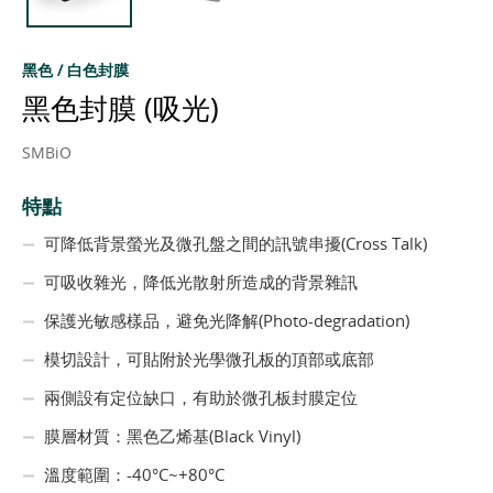
黑色 / 白色封膜
黑色封膜 (吸光)
SMBiO
特點
可降低背景螢光及微孔盤之間的訊號串擾(Cross Talk)
可吸收雜光，降低光散射所造成的背景雜訊
保護光敏感樣品，避免光降解(Photo-degradation)
模切設計，可貼附於光學微孔板的頂部或底部
兩側設有定位缺口，有助於微孔板封膜定位
膜層材質：黑色乙烯基(Black Vinyl)
溫度範圍：-40°C~+80°C