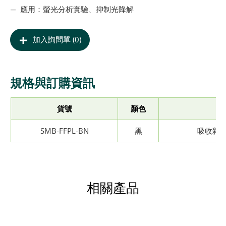
應用：螢光分析實驗、抑制光降解
加入詢問單 (0)
規格與訂購資訊
貨號
顏色
SMB-FFPL-BN
黑
吸收雜訊
相關產品