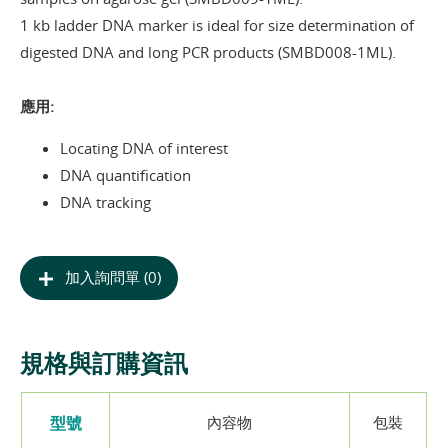
1 kb ladder DNA marker is ideal for size determination of
digested DNA and long PCR products (SMBD008-1ML).
應用:
Locating DNA of interest
DNA quantification
DNA tracking
加入詢問單 (0)
規格與訂購資訊
型號
內容物
包裝