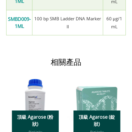
1ML
mL
100 bp SMB Ladder DNA Marker
60 μg/1
SMBD009-
1ML
II
mL
相關產品
頂級 Agarose (粉
頂級 Agarose (錠
狀)
狀)
BioHelix
BioHelix