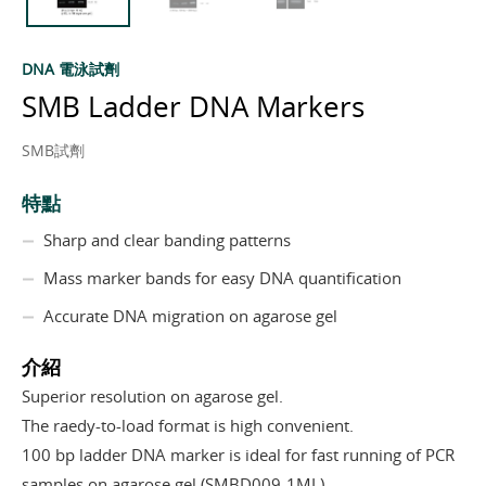
DNA 電泳試劑
SMB Ladder DNA Markers
SMB試劑
特點
Sharp and clear banding patterns
Mass marker bands for easy DNA quantification
Accurate DNA migration on agarose gel
介紹
Superior resolution on agarose gel.
The raedy-to-load format is high convenient.
100 bp ladder DNA marker is ideal for fast running of PCR
samples on agarose gel (SMBD009-1ML).