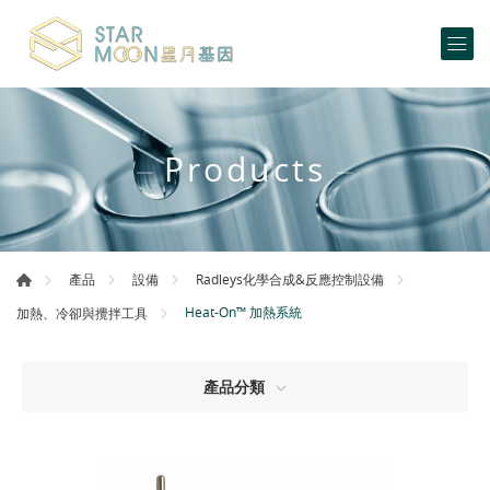
Products
產品
設備
Radleys化學合成&反應控制設備
Heat-On™ 加熱系統
加熱、冷卻與攪拌工具
產品分類