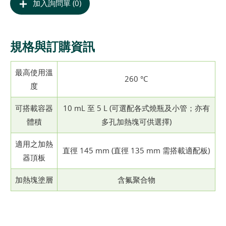
加入詢問單 (0)
規格與訂購資訊
最高使用溫
260 °C
度
可搭載容器
10 mL 至 5 L (可選配各式燒瓶及小管；亦有
體積
多孔加熱塊可供選擇)
適用之加熱
直徑 145 mm (直徑 135 mm 需搭載適配板)
器頂板
加熱塊塗層
含氟聚合物