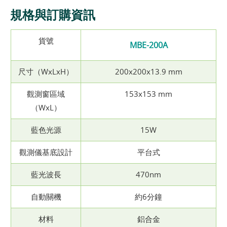
規格與訂購資訊
貨號
MBE-200A
尺寸（WxLxH）
200x200x13.9 mm
觀測窗區域
153x153 mm
（WxL）
藍色光源
15W
觀測儀基底設計
平台式
藍光波長
470nm
自動關機
約6分鐘
材料
鋁合金