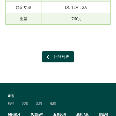
額定功率
DC 12V，2A
重量
760g
回到列表
產品
耗材
試劑
設備
服務
關於星月
代理品牌
服務說明
最新消息
部落格