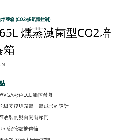
培養箱 (CO2/多氣體控制)
165L 燻蒸滅菌型CO2培
養箱
Cbi
點
WVGA彩色LCD觸控螢幕
托盤支撐與箱體一體成形的設計
可改裝的雙向開關箱門
USB記憶數據傳輸
電子鎖:有最大安全控制