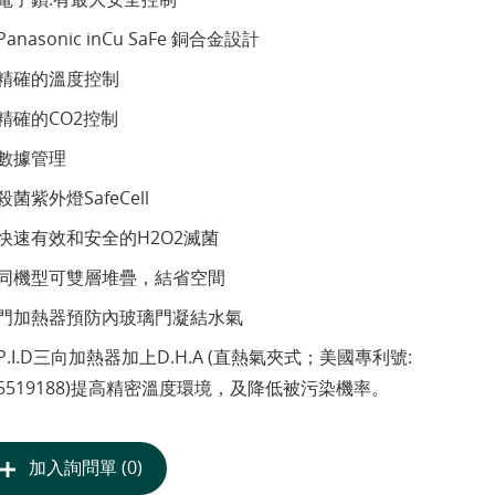
Panasonic inCu SaFe 銅合金設計
精確的溫度控制
精確的CO2控制
數據管理
殺菌紫外燈SafeCell
快速有效和安全的H2O2滅菌
同機型可雙層堆疊，結省空間
門加熱器預防內玻璃門凝結水氣
P.I.D三向加熱器加上D.H.A (直熱氣夾式；美國專利號:
5519188)提高精密溫度環境，及降低被污染機率。
加入詢問單 (0)