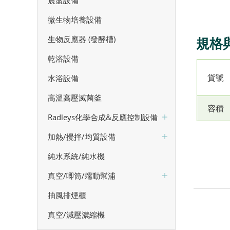
震盪設備
微生物培養設備
生物反應器 (發酵槽)
規格
乾浴設備
貨號
水浴設備
高溫高壓滅菌釜
容積
Radleys化學合成&反應控制設備
加熱/攪拌/均質設備
純水系統/純水機
真空/唧筒/蠕動幫浦
抽風排煙櫃
真空/減壓濃縮機