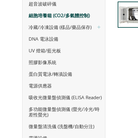
超音波破碎儀
細胞培養箱 (CO2/多氣體控制)
冷藏/冷凍設備 (樣品/藥品保存)
DNA 電泳設備
UV 燈箱/藍光板
照膠影像系統
蛋白質電泳/轉漬設備
電源供應器
吸收光微量盤偵測儀 (ELISA Reader)
多功能微量盤偵測儀 (螢光/冷光/時
差性螢光)
微量盤清洗儀 (洗盤機/自動分注)