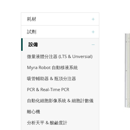
耗材
試劑
設備
微量液體分注器 (LTS & Unversial)
Myra Robot 自動移液系統
吸管輔助器 & 瓶頂分注器
PCR & Real-Time PCR
自動化細胞影像系統 & 細胞計數儀
離心機
分析天平 & 酸鹼度計