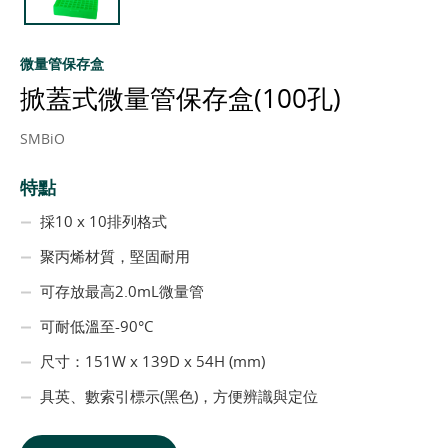
微量管保存盒
掀蓋式微量管保存盒(100孔)
SMBiO
特點
採10 x 10排列格式
聚丙烯材質，堅固耐用
可存放最高2.0mL微量管
可耐低溫至-90°C
尺寸：151W x 139D x 54H (mm)
具英、數索引標示(黑色)，方便辨識與定位