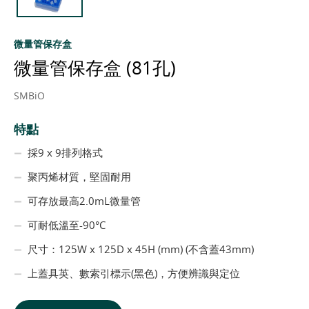
微量管保存盒
微量管保存盒 (81孔)
SMBiO
特點
採9 x 9排列格式
聚丙烯材質，堅固耐用
可存放最高2.0mL微量管
可耐低溫至-90°C
尺寸：125W x 125D x 45H (mm) (不含蓋43mm)
上蓋具英、數索引標示(黑色)，方便辨識與定位