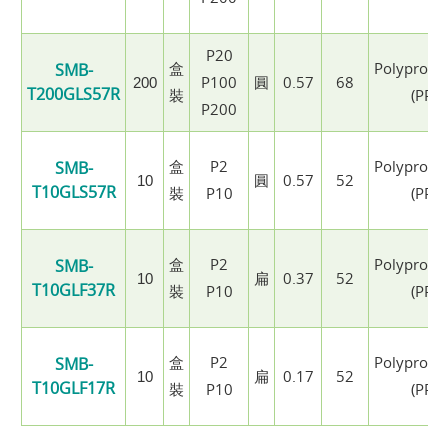
P20
盒
Polypropy
SMB-
P100
圓
0.57
68
200
T200GLS57R
裝
(PP)
P200
盒
P2
Polypropy
SMB-
圓
0.57
52
10
T10GLS57R
裝
P10
(PP)
盒
P2
Polypropy
SMB-
扁
0.37
52
10
T10GLF37R
裝
P10
(PP)
盒
P2
Polypropy
SMB-
扁
0.17
52
10
T10GLF17R
裝
P10
(PP)