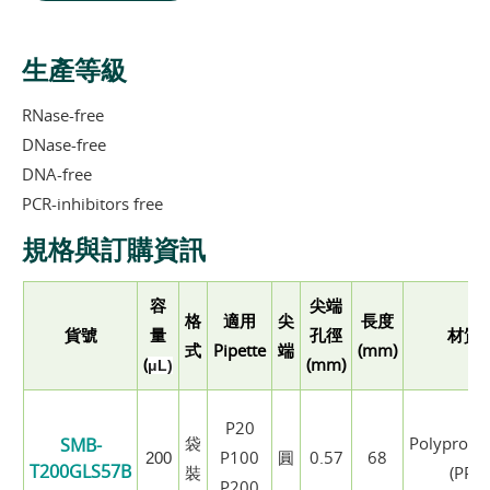
生產等級
RNase-free
DNase-free
DNA-free
PCR-inhibitors free
規格與訂購資訊
容
尖端
格
適用
尖
長度
貨號
量
孔徑
材質
式
Pipette
端
(mm)
(
(mm)
μL)
P20
袋
Polypropy
SMB-
P100
圓
0.57
68
200
T200GLS57B
裝
(PP)
P200