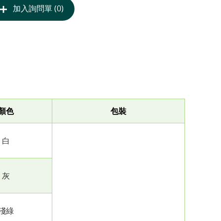
加入詢問單 (0)
顏色
包裝
白
灰
淺綠