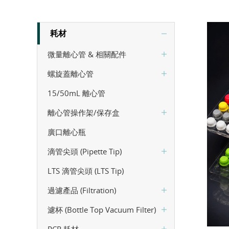
耗材
微量離心管 & 相關配件
螺旋蓋離心管
15/50mL 離心管
離心管操作架/保存盒
廣口離心瓶
滴管尖頭 (Pipette Tip)
LTS 滴管尖頭 (LTS Tip)
過濾產品 (Filtration)
濾杯 (Bottle Top Vacuum Filter)