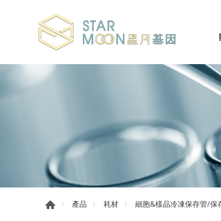
產品
耗材
細胞&樣品冷凍保存管/保