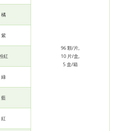
橘
紫
96 顆/片,
粉紅
10 片/盒,
5 盒/箱
綠
藍
紅