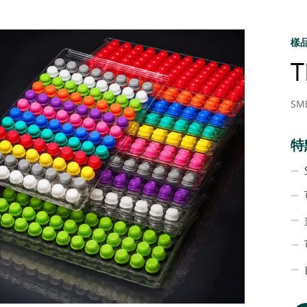
樣
SM
特