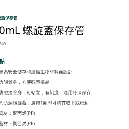
旋蓋保存管
10mL 螺旋蓋保存管
BiO
點
專為安全儲存和運輸生物材料而設計
透明管身，方便觀察樣品
防碰撞管身，可站立，有刻度，適用冷凍保存
具防漏螺旋蓋，旋轉1圈即可將其取下或密封
管材：聚丙烯(PP)
蓋材：聚乙烯(PE)