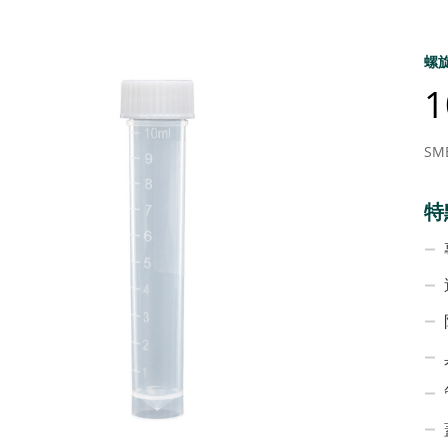
螺
SM
特