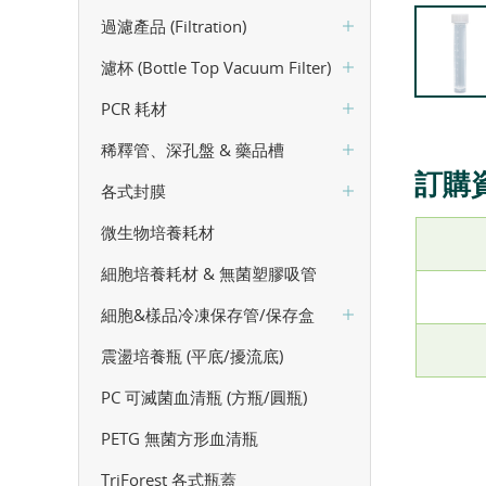
過濾產品 (Filtration)
濾杯 (Bottle Top Vacuum Filter)
PCR 耗材
稀釋管、深孔盤 & 藥品槽
訂購
各式封膜
微生物培養耗材
細胞培養耗材 & 無菌塑膠吸管
細胞&樣品冷凍保存管/保存盒
震盪培養瓶 (平底/擾流底)
PC 可滅菌血清瓶 (方瓶/圓瓶)
PETG 無菌方形血清瓶
TriForest 各式瓶蓋