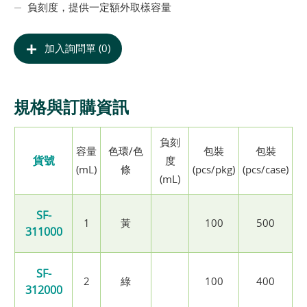
負刻度，提供一定額外取樣容量
加入詢問單 (0)
規格與訂購資訊
負刻
容量
色環/色
包裝
包裝
貨號
度
(mL)
條
(pcs/pkg)
(pcs/case)
(mL)
SF-
1
黃
100
500
311000
SF-
2
綠
100
400
312000