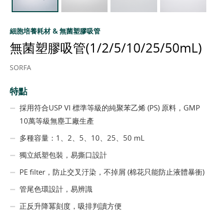
細胞培養耗材 & 無菌塑膠吸管
無菌塑膠吸管(1/2/5/10/25/50mL)
SORFA
特點
採用符合USP VI 標準等級的純聚苯乙烯 (PS) 原料，GMP
10萬等級無塵工廠生產
多種容量：1、2、5、10、25、50 mL
獨立紙塑包裝，易撕口設計
PE filter，防止交叉汙染，不掉屑 (棉花只能防止液體暴衝)
管尾色環設計，易辨識
正反升降冪刻度，吸排判讀方便