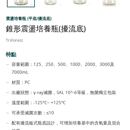
震盪培養瓶 (平底/擾流底)
錐形震盪培養瓶(擾流底)
TriForest
特點
容量範圍：125、250、500、1000、2000、3000及
7000mL
材質：PC
出廠狀態：γ-ray滅菌，SAL 10^-6等級，無菌獨立包裝
溫度範圍：-125°C~ +125°C
可承受滅菌次數：≤10
配有擾流板式瓶底設計，可增加培養基中的含氧量及混合