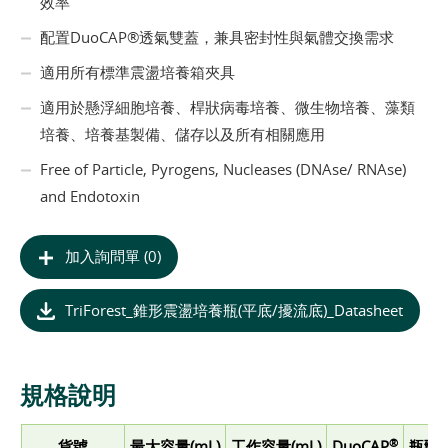
效率
配置DuoCAP®透氣雙蓋，兼具密封性與氣體交換需求
適用所有標準震盪培養箱夾具
適用於懸浮細胞培養、桿狀病毒培養、微生物培養、藻類
培養、培養基製備、儲存以及所有相關應用
Free of Particle, Pyrogens, Nucleases (DNAse/ RNAse)
and Endotoxin
加入詢問單 (0)
TriForest_錐形震盪培養瓶(平底/擾流底)_Datasheet
規格說明
®
貨號
最大容量(mL)
工作容量(mL)
DuoCAP
瓶頸直