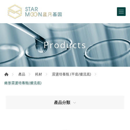
Products
產品
耗材
震盪培養瓶 (平底/擾流底)
錐形震盪培養瓶(擾流底)
產品分類