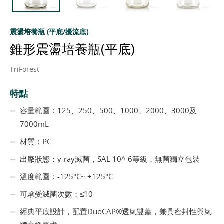
震盪培養瓶 (平底/擾流底)
錐形震盪培養瓶(平底)
TriForest
特點
容量範圍：125、250、500、1000、2000、3000及
7000mL
材質：PC
出廠狀態：γ-ray滅菌，SAL 10^-6等級，無菌獨立包裝
溫度範圍：-125°C~ +125°C
可承受滅菌次數：≤10
經典平底設計，配置DuoCAP®透氣雙蓋，兼具密封性與氣