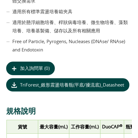
體交換需求
適用所有標準震盪培養箱夾具
適用於懸浮細胞培養、桿狀病毒培養、微生物培養、藻類
培養、培養基製備、儲存以及所有相關應用
Free of Particle, Pyrogens, Nucleases (DNAse/ RNAse)
and Endotoxin
加入詢問單 (0)
TriForest_錐形震盪培養瓶(平底/擾流底)_Datasheet
規格說明
®
貨號
最大容量(mL)
工作容量(mL)
DuoCAP
瓶頸直