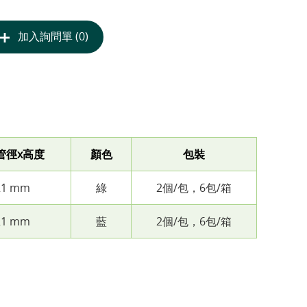
加入詢問單 (0)
管徑x高度
顏色
包裝
121 mm
綠
2個/包，6包/箱
121 mm
藍
2個/包，6包/箱