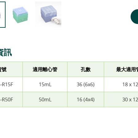
資訊
貨號
適用離心管
孔數
最大適用
-R15F
15mL
36 (6x6)
18 x 
-R50F
50mL
16 (4x4)
30 x 