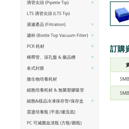
滴管尖頭 (Pipette Tip)
LTS 滴管尖頭 (LTS Tip)
過濾產品 (Filtration)
濾杯 (Bottle Top Vacuum Filter)
PCR 耗材
訂購
稀釋管、深孔盤 & 藥品槽
各式封膜
SMB
微生物培養耗材
細胞培養耗材 & 無菌塑膠吸管
SMB
細胞&樣品冷凍保存管/保存盒
震盪培養瓶 (平底/擾流底)
PC 可滅菌血清瓶 (方瓶/圓瓶)