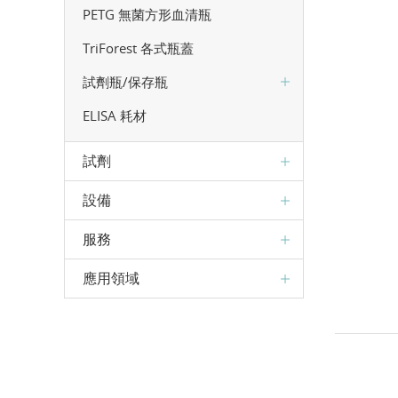
PETG 無菌方形血清瓶
TriForest 各式瓶蓋
試劑瓶/保存瓶
ELISA 耗材
試劑
設備
服務
應用領域