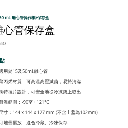
/50 mL 離心管操作架/保存盒
離心管保存盒
BiO
點
適用於15及50mL離心管
聚丙烯材質，可高溫高壓滅菌，易於清潔
獨特拉片設計，可安全地從冷凍架上取出
耐溫範圍：-90至+ 121°C
尺寸：144 x 144 x 127 mm (不含上蓋為102mm)
可堆疊擺放，適合冷藏、冷凍保存