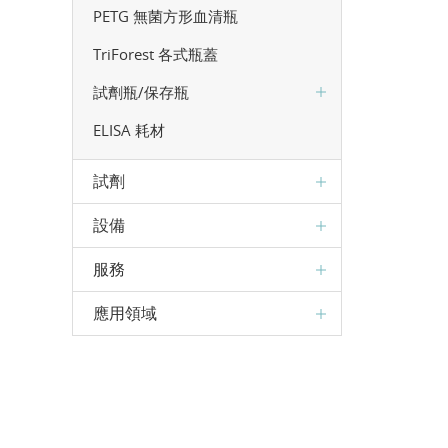
PETG 無菌方形血清瓶
TriForest 各式瓶蓋
試劑瓶/保存瓶
ELISA 耗材
試劑
設備
服務
應用領域