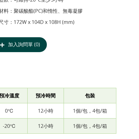
材料：聚碳酸酯(PC)和惰性、無毒凝膠
尺寸：172W x 104D x 108H (mm)
加入詢問單 (0)
預冷溫度
預冷時間
包裝
0℃
12小時
1個/包，4包/箱
-20℃
12小時
1個/包，4包/箱