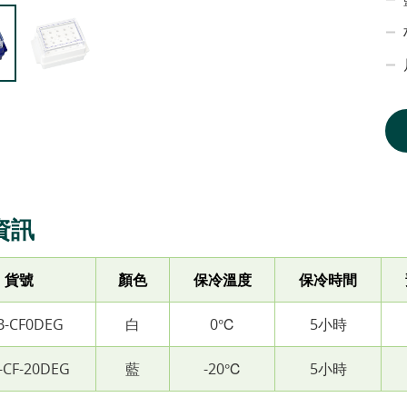
資訊
貨號
顏色
保冷溫度
保冷時間
B-CF0DEG
白
0℃
5小時
-CF-20DEG
藍
-20℃
5小時