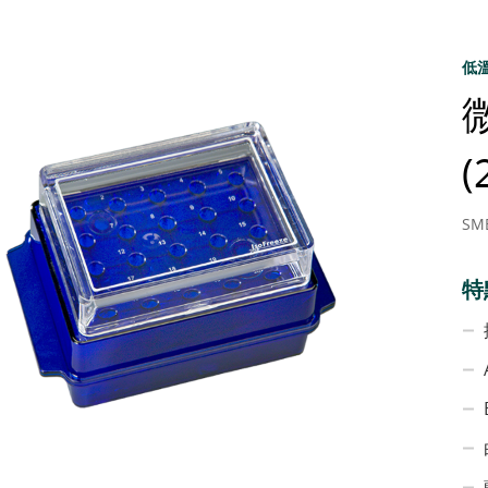
低
(
SM
特