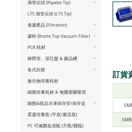
滴管尖頭 (Pipette Tip)
LTS 滴管尖頭 (LTS Tip)
過濾產品 (Filtration)
濾杯 (Bottle Top Vacuum Filter)
PCR 耗材
稀釋管、深孔盤 & 藥品槽
各式封膜
訂貨
微生物培養耗材
細胞培養耗材 & 無菌塑膠吸管
細胞&樣品冷凍保存管/保存盒
SM
震盪培養瓶 (平底/擾流底)
SMB
PC 可滅菌血清瓶 (方瓶/圓瓶)