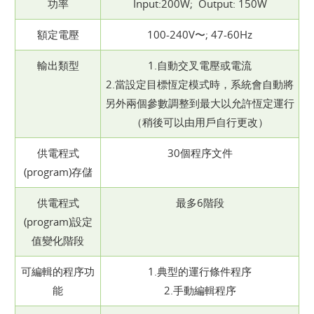
功率
Input:200W; Output: 150W
額定電壓
100-240V〜; 47-60Hz
輸出類型
1.自動交叉電壓或電流
2.當設定目標恆定模式時，系統會自動將
另外兩個參數調整到最大以允許恆定運行
（稍後可以由用戶自行更改）
供電程式
30個程序文件
(program)存儲
供電程式
最多6階段
(program)設定
值變化階段
可編輯的程序功
1.典型的運行條件程序
能
2.手動編輯程序