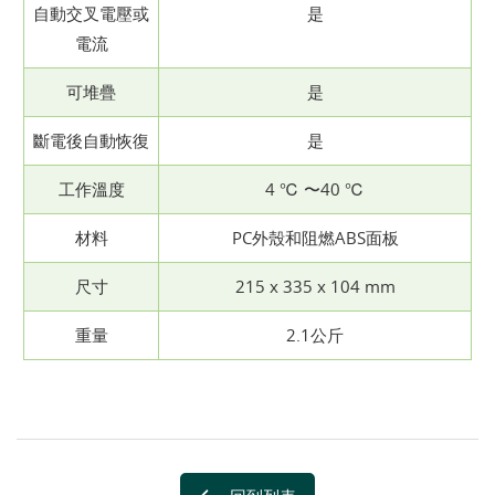
自動交叉電壓或
是
電流
可堆疊
是
斷電後自動恢復
是
工作溫度
4 ℃ 〜40 ℃
材料
PC外殼和阻燃ABS面板
尺寸
215 x 335 x 104 mm
重量
2.1公斤