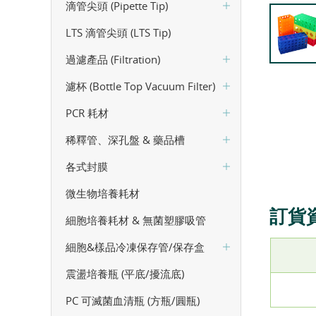
滴管尖頭 (Pipette Tip)
LTS 滴管尖頭 (LTS Tip)
過濾產品 (Filtration)
濾杯 (Bottle Top Vacuum Filter)
PCR 耗材
稀釋管、深孔盤 & 藥品槽
各式封膜
微生物培養耗材
訂貨
細胞培養耗材 & 無菌塑膠吸管
細胞&樣品冷凍保存管/保存盒
震盪培養瓶 (平底/擾流底)
PC 可滅菌血清瓶 (方瓶/圓瓶)