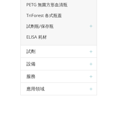
PETG 無菌方形血清瓶
TriForest 各式瓶蓋
試劑瓶/保存瓶
ELISA 耗材
試劑
設備
服務
應用領域