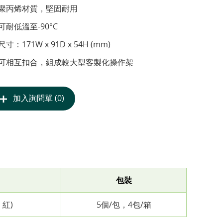
聚丙烯材質，堅固耐用
可耐低溫至-90°C
尺寸：171W x 91D x 54H (mm)
可相互扣合，組成較大型客製化操作架
加入詢問單 (0)
包裝
紅)
5個/包，4包/箱