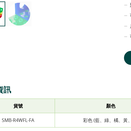
資訊
貨號
顏色
SMB-R4WFL-FA
彩色 (藍、綠、橘、黃、