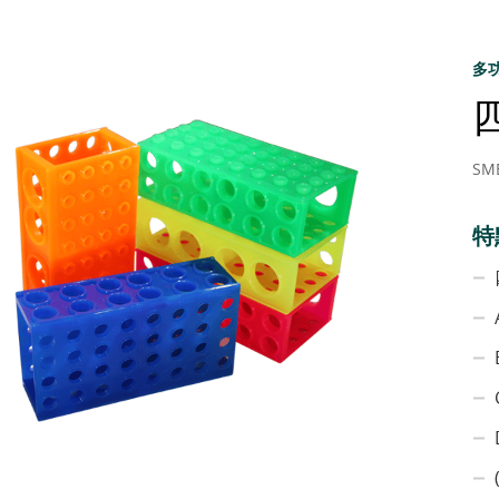
多
SM
特