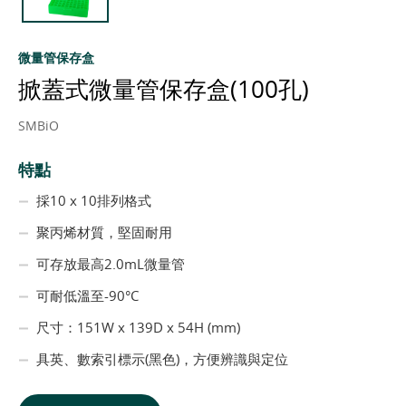
微量管保存盒
掀蓋式微量管保存盒(100孔)
SMBiO
特點
採10 x 10排列格式
聚丙烯材質，堅固耐用
可存放最高2.0mL微量管
可耐低溫至-90°C
尺寸：151W x 139D x 54H (mm)
具英、數索引標示(黑色)，方便辨識與定位