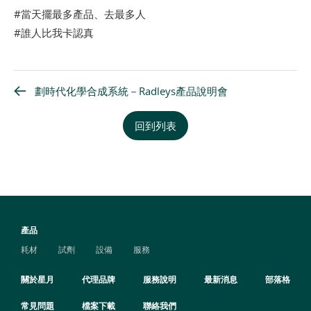
#當天擺最多產品
、去最多人
#誰人比我卡認真
劃時代化學合成系統－Radleys產品說明會
回到列表
產品
耗材
試劑
設備
服務
關於星月
代理品牌
服務說明
最新消息
部落格
常見問題
檔案下載
聯絡我們